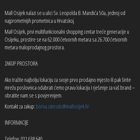
Mall Osijek nalazi se u ulici Sv. Leopolda B. Mandića 50a, jednoj od
najprometnijih prometnica u Hrvatskoj.
Mall Osijek, prvi multifunkcionalni shopping centar treće generacije u
Osijeku, prostire se na 62.000 četvornih metara sa 26.700 četvornih
metara maloprodajnog prostora.
ZAKUP PROSTORA
Ako tražite najbolju lokaciju za svoje prvo prodajno mjesto ili pak širite
mrežu poslovnica odabrati ćemo pravu lokaciju i rješenje za vaš brand –
obratite nam se s povjerenjem.
Kontakt za zakup:
borna.zatezalo@mallosijek.hr
INFORMACIJE
Telefon: 031 638 640