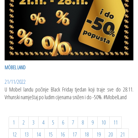
MÖBEL LAND
21/11/2022
U Mobel landu počinje Black Friday tjedan koji traje sve do 28.11.
Vrhunski namještaj po ludim cijenama snižen i do -50%. #MobelLand
1
2
3
4
5
6
7
8
9
10
11
12
13
14
15
16
17
18
19
20
21