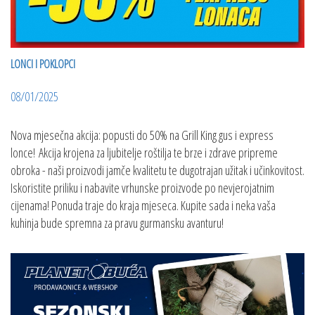
LONCI I POKLOPCI
08/01/2025
Nova mjesečna akcija: popusti do 50% na Grill King gus i express
lonce! Akcija krojena za ljubitelje roštilja te brze i zdrave pripreme
obroka - naši proizvodi jamče kvalitetu te dugotrajan užitak i učinkovitost.
Iskoristite priliku i nabavite vrhunske proizvode po nevjerojatnim
cijenama! Ponuda traje do kraja mjeseca. Kupite sada i neka vaša
kuhinja bude spremna za pravu gurmansku avanturu!