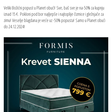
Veliki Božićni popust u Planet obući! Sve, baš sve je na-50% za kupnju
iznad 15 €. Pokloni pod bor najljepše i najtoplije čizmice i gležnjače za
zimu! Veselje blagdana je veće uz -50% popusta! Samo u Planet obući
do 24.12.2024!