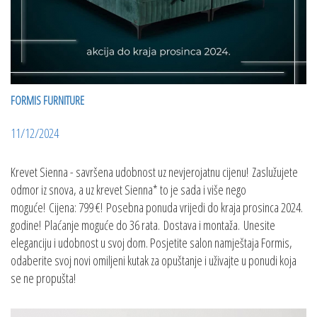
FORMIS FURNITURE
11/12/2024
Krevet Sienna - savršena udobnost uz nevjerojatnu cijenu! Zaslužujete
odmor iz snova, a uz krevet Sienna* to je sada i više nego
moguće! Cijena: 799 €! Posebna ponuda vrijedi do kraja prosinca 2024.
godine! Plaćanje moguće do 36 rata. Dostava i montaža. Unesite
eleganciju i udobnost u svoj dom. Posjetite salon namještaja Formis,
odaberite svoj novi omiljeni kutak za opuštanje i uživajte u ponudi koja
se ne propušta!