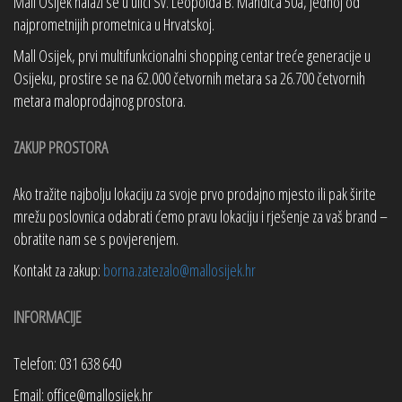
Mall Osijek nalazi se u ulici Sv. Leopolda B. Mandića 50a, jednoj od
najprometnijih prometnica u Hrvatskoj.
Mall Osijek, prvi multifunkcionalni shopping centar treće generacije u
Osijeku, prostire se na 62.000 četvornih metara sa 26.700 četvornih
metara maloprodajnog prostora.
ZAKUP PROSTORA
Ako tražite najbolju lokaciju za svoje prvo prodajno mjesto ili pak širite
mrežu poslovnica odabrati ćemo pravu lokaciju i rješenje za vaš brand –
obratite nam se s povjerenjem.
Kontakt za zakup:
borna.zatezalo@mallosijek.hr
INFORMACIJE
Telefon: 031 638 640
Email: office@mallosijek.hr