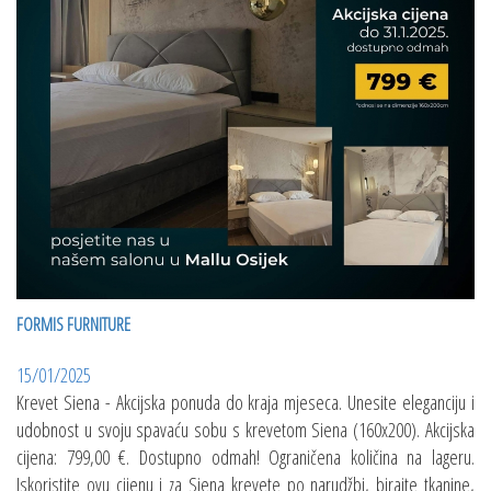
FORMIS FURNITURE
15/01/2025
Krevet Siena - Akcijska ponuda do kraja mjeseca. Unesite eleganciju i
udobnost u svoju spavaću sobu s krevetom Siena (160x200). Akcijska
cijena: 799,00 €. Dostupno odmah! Ograničena količina na lageru.
Iskoristite ovu cijenu i za Siena krevete po narudžbi, birajte tkanine,