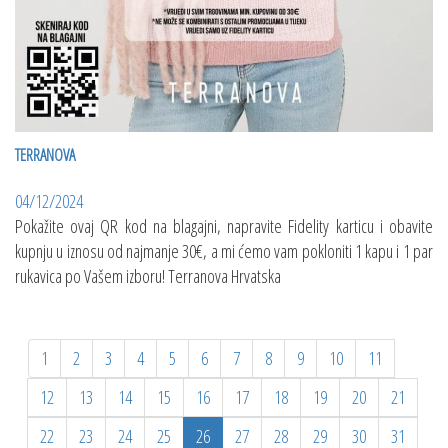
TERRANOVA
04/12/2024
Pokažite ovaj QR kod na blagajni, napravite Fidelity karticu i obavite
kupnju u iznosu od najmanje 30€, a mi ćemo vam pokloniti 1 kapu i 1 par
rukavica po Vašem izboru! Terranova Hrvatska
1
2
3
4
5
6
7
8
9
10
11
12
13
14
15
16
17
18
19
20
21
22
23
24
25
26
27
28
29
30
31