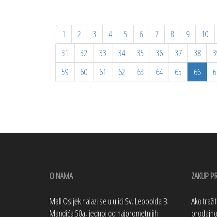
1
2
3
4
5
6
7
8
9
10
31
32
33
34
35
36
37
38
3
59
60
61
62
63
64
65
66
6
O NAMA
ZAKUP P
Mall Osijek nalazi se u ulici Sv. Leopolda B.
Ako traži
Mandića 50a, jednoj od najprometnijih
prodajno 