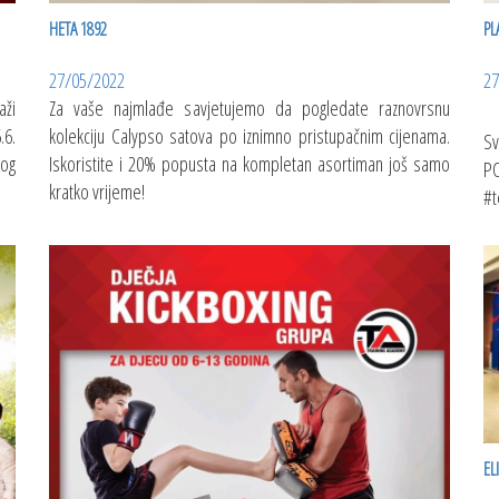
HETA 1892
PL
27/05/2022
27
aži
Za vaše najmlađe savjetujemo da pogledate raznovrsnu
.6.
kolekciju Calypso satova po iznimno pristupačnim cijenama.
Sv
nog
Iskoristite i 20% popusta na kompletan asortiman još samo
PO
kratko vrijeme!
#t
EL