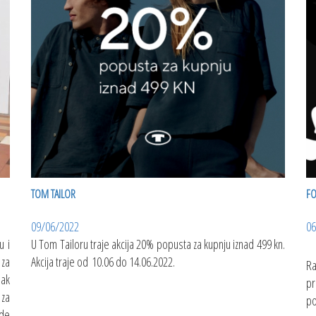
TOM TAILOR
FO
09/06/2022
06
u i
U Tom Tailoru traje akcija 20% popusta za kupnju iznad 499 kn.
 za
Akcija traje od 10.06 do 14.06.2022.
Ra
jak
pr
 za
po
ede