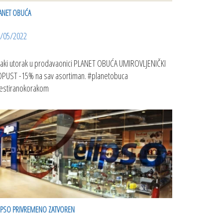
ANET OBUĆA
/05/2022
aki utorak u prodavaonici PLANET OBUĆA UMIROVLJENIČKI
PUST -15% na sav asortiman. #planetobuca
estiranokorakom
IPSO PRIVREMENO ZATVOREN