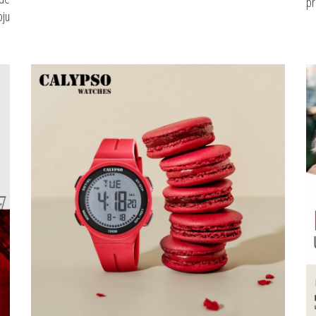
pr
oju