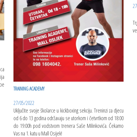
27
Tr
ve
pca
ija
epe
TRAINING ACADEMY
27/05/2022
Uključite svoje školarce u kickboxing sekciju. Treninzi za djecu
od 6 do 13 godina održavaju se utorkom i četvrtkom od 18:00
do 19:00h pod vodstvom trenera Saše Milinkovića. Čekamo
Vas na 1. katu u Mall Osijek!