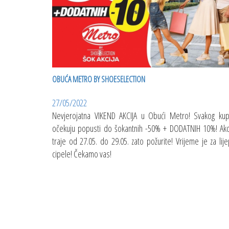
OBUĆA METRO BY SHOESELECTION
27/05/2022
Nevjerojatna VIKEND AKCIJA u Obući Metro! Svakog ku
očekuju popusti do šokantnih -50% + DODATNIH 10%! Akc
traje od 27.05. do 29.05. zato požurite! Vrijeme je za lij
cipele! Čekamo vas!