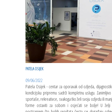
PATELA OSIJEK
09/06/2022
Patela Osijek - centar za oporavak od ozljeda, dijagnostik
kondicijsku pripremu sadrži kompletnu uslugu. Zanimljivo
sportaše, rekreativce, svakoga tko želi svoju ozljedu ili man
forme ostaviti za sobom i osjećati se bolje! U želji
postizanjem što boljih rezultata često se događaju ozlj