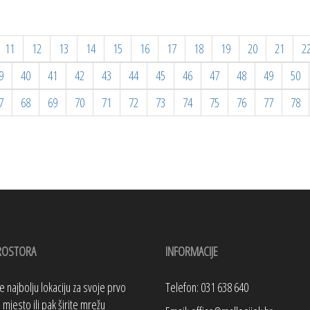
11
12
13
14
15
16
17
18
19
20
21
2
9
40
41
42
43
44
45
46
47
48
49
50
7
68
69
70
71
72
73
74
75
76
77
78
ROSTORA
INFORMACIJE
te najbolju lokaciju za svoje prvo
Telefon: 031 638 640
mjesto ili pak širite mrežu