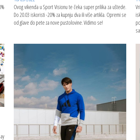
40%
Ovog vikenda u Sport Visionu te čeka super prilika za uštede.
Vr
Do 20.03 iskoristi -20% za kupnju dva ili više artikla. Opremi se
is
od glave do pete za nove pustolovine. Vidimo se!
po
sa
ay