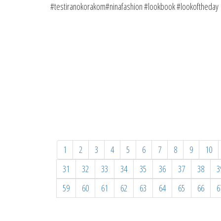
#testiranokorakom#ninafashion #lookbook #lookoftheday
1
2
3
4
5
6
7
8
9
10
31
32
33
34
35
36
37
38
3
59
60
61
62
63
64
65
66
6