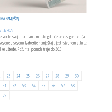
IMA NAMJEŠTAJ
/03/2022
etvorite svoj apartman u mjesto gdje će se vaši gosti vraćati
 sezone u sezonu! Izaberite namještaj u jedinstvenom stilu uz
like uštede. Požurite, ponuda traje do 30.3.
2
23
24
25
26
27
28
29
30
51
52
53
54
55
56
57
58
79