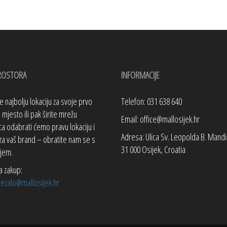
ROSTORA
INFORMACIJE
te najbolju lokaciju za svoje prvo
Telefon: 031 638 640
mjesto ili pak širite mrežu
Email: office@mallosijek.hr
a odabrati ćemo pravu lokaciju i
Adresa: Ulica Sv. Leopolda B. Mandi
za vaš brand – obratite nam se s
31 000 Osijek, Croatia
jem.
a zakup:
tezalo@mallosijek.hr