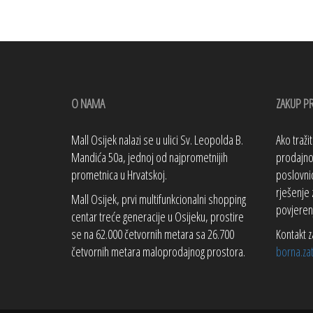
O NAMA
ZAKUP P
Mall Osijek nalazi se u ulici Sv. Leopolda B.
Ako traži
Mandića 50a, jednoj od najprometnijih
prodajno 
prometnica u Hrvatskoj.
poslovnic
rješenje 
Mall Osijek, prvi multifunkcionalni shopping
povjeren
centar treće generacije u Osijeku, prostire
se na 62.000 četvornih metara sa 26.700
Kontakt z
četvornih metara maloprodajnog prostora.
borna.za