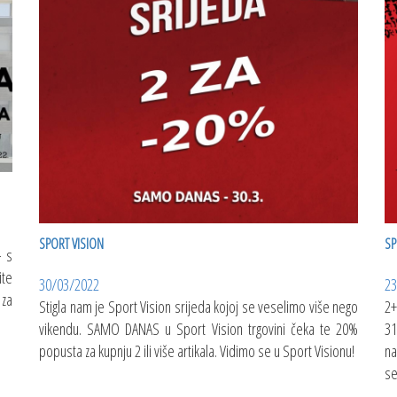
SPORT VISION
SP
- s
ite
30/03/2022
23
 za
Stigla nam je Sport Vision srijeda kojoj se veselimo više nego
2+
vikendu. SAMO DANAS u Sport Vision trgovini čeka te 20%
31
popusta za kupnju 2 ili više artikala. Vidimo se u Sport Visionu!
na
se