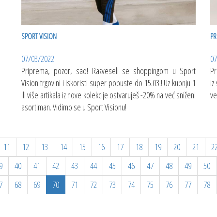
SPORT VISION
PR
07/03/2022
07
Priprema, pozor, sad! Razveseli se shoppingom u Sport
Pr
Vision trgovini i iskoristi super popuste do 15.03.! Uz kupnju 1
iz
ili više artikala iz nove kolekcije ostvaruješ -20% na već sniženi
ve
asortiman. Vidimo se u Sport Visionu!
11
12
13
14
15
16
17
18
19
20
21
2
9
40
41
42
43
44
45
46
47
48
49
50
7
68
69
70
71
72
73
74
75
76
77
78