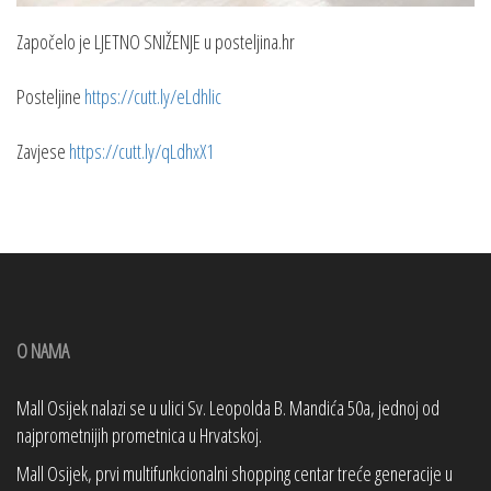
Započelo je LJETNO SNIŽENJE u posteljina.hr
Posteljine
https://cutt.ly/eLdhlic
Zavjese
https://cutt.ly/qLdhxX1
O NAMA
Mall Osijek nalazi se u ulici Sv. Leopolda B. Mandića 50a, jednoj od
najprometnijih prometnica u Hrvatskoj.
Mall Osijek, prvi multifunkcionalni shopping centar treće generacije u