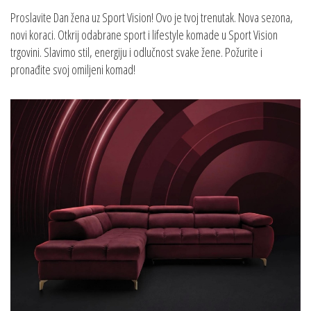
Proslavite Dan žena uz Sport Vision! Ovo je tvoj trenutak. Nova sezona,
novi koraci. Otkrij odabrane sport i lifestyle komade u Sport Vision
trgovini. Slavimo stil, energiju i odlučnost svake žene. Požurite i
pronađite svoj omiljeni komad!