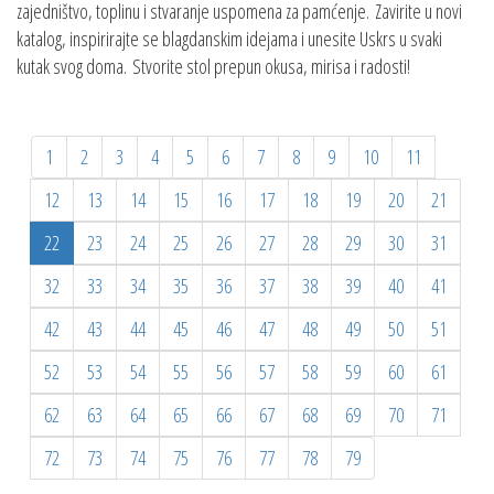
zajedništvo, toplinu i stvaranje uspomena za pamćenje. Zavirite u novi
katalog, inspirirajte se blagdanskim idejama i unesite Uskrs u svaki
kutak svog doma. Stvorite stol prepun okusa, mirisa i radosti!
1
2
3
4
5
6
7
8
9
10
11
12
13
14
15
16
17
18
19
20
21
22
23
24
25
26
27
28
29
30
31
32
33
34
35
36
37
38
39
40
41
42
43
44
45
46
47
48
49
50
51
52
53
54
55
56
57
58
59
60
61
62
63
64
65
66
67
68
69
70
71
72
73
74
75
76
77
78
79