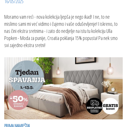
16/05/2025
Moramo vam reći - nova kolekcija ljepša je nego ikad! I ne, to ne
mislimo sami mi već vidimo i čujemo i vaše oduševljenje! I iskreno, to
nas čini ekstra sretnima - i zato do nedjelje na istu tu kolekciju Ulla
Popken - Moda za punije, Croatia poklanja 15% popusta! Pa nek smo
svi zajedno ekstra sretni!
PRIMA NAMJEŠTAJ