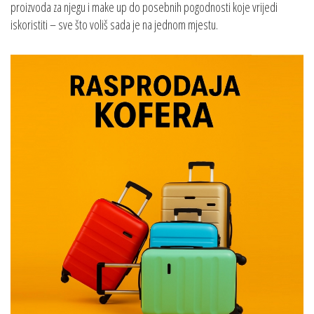
proizvoda za njegu i make up do posebnih pogodnosti koje vrijedi
iskoristiti – sve što voliš sada je na jednom mjestu.