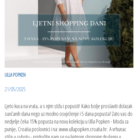
ULLA POPKEN
21/05/2025
Ljeto kuca na vrata, a s njim stižu i popusti! Kako bolje proslaviti dolazak
sunčanih dana nego uz modno osvježenje i 5 dana popusta? Zato vas do
nedjelje čeka 15% popusta na novu kolekciju u Ulla Popken - Moda za
punije, Croatia poslovnici i na: www.ullapopken.croatia.hr. A vrhunac
stiže u subotu - pridružite nam se na ljetnom shopping druženju u