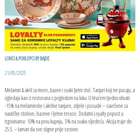
LONCI & POKLOPCI BY BAJDE
21/05/2025
Melamin & akril za more, bazen i svaki ljetni stol. Tanjuri koji ne pucaju, a
izgledaju kao iz restorana s pogledom na luku. U Vrućem tjednu uhvati
-15% na melaminske i akrilne tanjure, zdjele i posude – savršene za
nautičke stolove, bazene i ljetne terase. Dodatni Loyalty popust u
trgovinama: 10% na prvu kupnju, 5% na svaku sljedeću. Akcija traje do
25.5. – taman da sve stigne prije sezone.