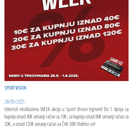
SPORT VISION
28/05/2025
Iskoristi ekskluzivnu WEEK akciju u Sport Vision trgovini! Do 1. lipnja za
kupnju iznad 40€ umanji račun za 10€, za kupnju iznad 80€ umanji račun za
20€, a iznad 120€ umanji račun za ČAK 30€! Vidimo se!