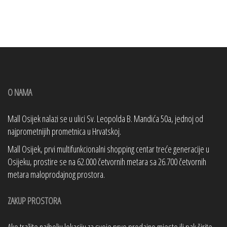
O NAMA
Mall Osijek nalazi se u ulici Sv. Leopolda B. Mandića 50a, jednoj od
najprometnijih prometnica u Hrvatskoj.
Mall Osijek, prvi multifunkcionalni shopping centar treće generacije u
Osijeku, prostire se na 62.000 četvornih metara sa 26.700 četvornih
metara maloprodajnog prostora.
ZAKUP PROSTORA
Ako tražite najbolju lokaciju za svoje prvo prodajno mjesto ili pak širite