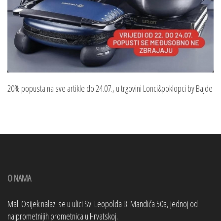
20% popusta na sve artikle do 24.07., u trgovini Lonci&poklopci by Bajde
O NAMA
Mall Osijek nalazi se u ulici Sv. Leopolda B. Mandića 50a, jednoj od
najprometnijih prometnica u Hrvatskoj.