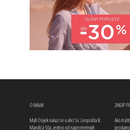
O NAMA
ZAKUP P
Mall Osijek nalazi se u ulici Sv. Leopolda B.
Ako traži
Mandića 50a, jednoj od najprometnijih
prodajno 