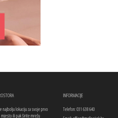
ROSTORA
INFORMACIJE
te najbolju lokaciju za svoje prvo
Telefon: 031 638 640
mjesto ili pak širite mrežu