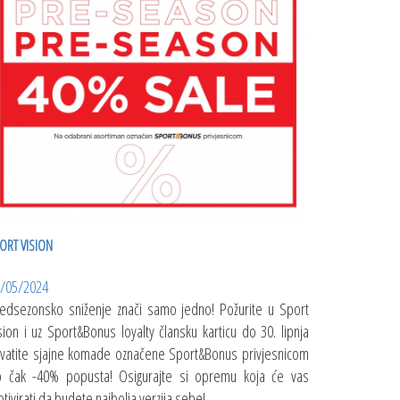
ORT VISION
/05/2024
edsezonsko sniženje znači samo jedno! Požurite u Sport
sion i uz Sport&Bonus loyalty člansku karticu do 30. lipnja
vatite sjajne komade označene Sport&Bonus privjesnicom
 čak -40% popusta! Osigurajte si opremu koja će vas
tivirati da budete najbolja verzija sebe!