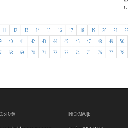
ru
11
12
13
14
15
16
17
18
19
20
21
2
9
40
41
42
43
44
45
46
47
48
49
50
7
68
69
70
71
72
73
74
75
76
77
78
ROSTORA
INFORMACIJE