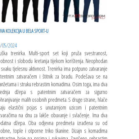
VA KOLEKCIJA U BELA SPORT-U
/05/2024
ška trenirka. Multi-sport set koji pruža svestranost,
obnost i slobodu kretanja tijekom korištenja. Neophodan
 svaku tjelesnu aktivnost. Trenirka ima potpuno zatvaranje
tentnim zatvaračem i štitnik za bradu. Podešava se na
nžetama i struku rebrastim komadima. Osim toga, ima dva
rednja džepa s patentnim zatvaračem za sigurno
hranjivanje malih osobnih predmeta. S druge strane, hlače
aju elastični pojas s unutarnjom uzicom i patentnim
tvaračima na dnu za lakše obuvanje i svlačenje. Ima dva
odatna džepa. Oba odjevna predmeta izrađena su od
obne, tople i otporne triko tkanine. Dizajn s komadima
ntrastne boje na prsima i rukavima. Završeno rebrastim