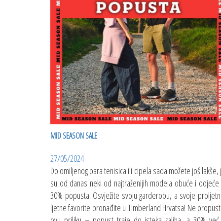
MID SEASON SALE
27/05/2024
Do omiljenog para tenisica ili cipela sada možete još lakše, 
su od danas neki od najtraženijih modela obuće i odjeće
30% popusta. Osvježite svoju garderobu, a svoje proljetn
ljetne favorite pronađite u Timberland Hrvatsa! Ne propust
ovu priliku – popust traje do isteka zaliha, a 30% već