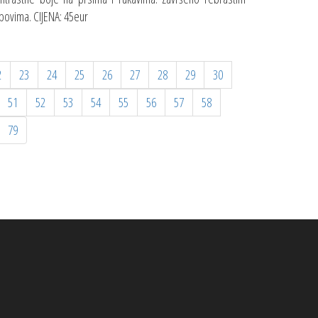
bovima. CIJENA: 45eur
2
23
24
25
26
27
28
29
30
51
52
53
54
55
56
57
58
79