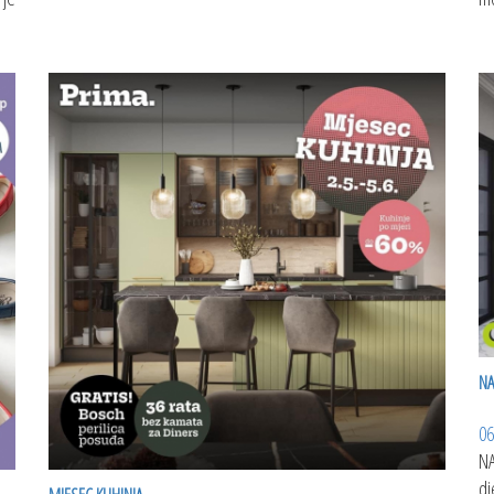
N
06
NA
dj