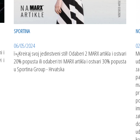
SPORTINA
NO
06/05/2024
02
i i
ï»¿Kreiraj svoj jedinstveni stil! Odaberi 2 MARX artikla i ostvari
Mu
i i
20% popusta ili odaberi tri MARX artikla i ostvari 30% popusta
ud
u Sportina Group - Hrvatska
za
pa
ma
p
po
im
za
d
ud
ko