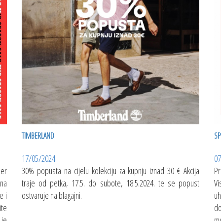
TIMBERLAND
SP
17/05/2024
07
jer
30% popusta na cijelu kolekciju za kupnju iznad 30 € Akcija
Pr
 na
traje od petka, 17.5. do subote, 18.5.2024. te se popust
Vi
e i
ostvaruje na blagajni.
uh
ite
do
 je
mo