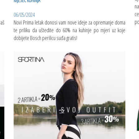
MJESEC KUHINJA
na
ce
06/05/2024
po
vaš
Novi Prima letak donosi vam nove ideje za opremanje doma
te priliku da uštedite do 60% na kuhinje po mjeri uz koje
dobijete Bosch perilicu suđa gratis!