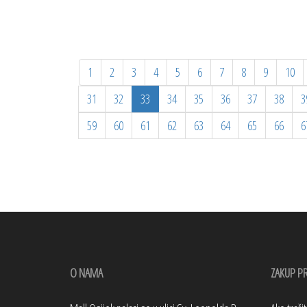
1
2
3
4
5
6
7
8
9
10
31
32
33
34
35
36
37
38
3
59
60
61
62
63
64
65
66
6
O NAMA
ZAKUP P