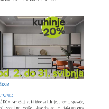
AŠ DOM
/05/2024
Š DOM namještaj- veliki izbor za kuhinje, dnevne, spavaće,
ečje sobe i mnogo više. Usluge dostave i montaža kupljenog