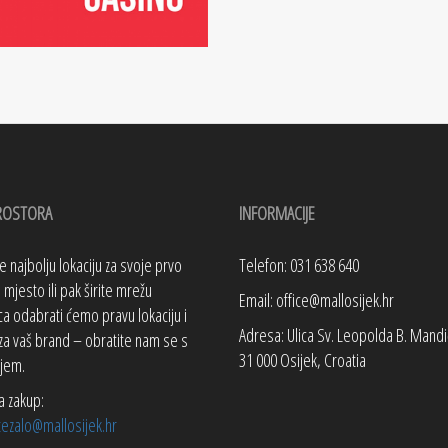
ROSTORA
INFORMACIJE
te najbolju lokaciju za svoje prvo
Telefon: 031 638 640
mjesto ili pak širite mrežu
Email: office@mallosijek.hr
a odabrati ćemo pravu lokaciju i
Adresa: Ulica Sv. Leopolda B. Mandi
za vaš brand – obratite nam se s
31 000 Osijek, Croatia
jem.
a zakup:
tezalo@mallosijek.hr