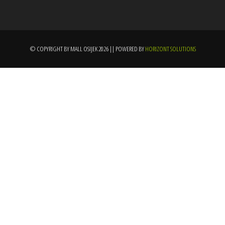
© COPYRIGHT BY MALL OSIJEK 2026 || POWERED BY
HORIZONT SOLUTIONS
Igraonica / Zabava
Naslovnica
Igraonica / Zabava