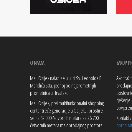
O NAMA
ZAKUP P
Mall Osijek nalazi se u ulici Sv. Leopolda B.
Ako traži
Mandića 50a, jednoj od najprometnijih
prodajno 
prometnica u Hrvatskoj.
poslovnic
rješenje 
Mall Osijek, prvi multifunkcionalni shopping
povjeren
centar treće generacije u Osijeku, prostire
se na 62.000 četvornih metara sa 26.700
Kontakt z
četvornih metara maloprodajnog prostora.
borna.za