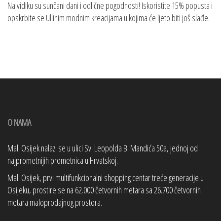
Na vidiku su sunčani dani i odlične pogodnosti! Iskoristite 15% popusta i
opskrbite se Ullinim modnim kreacijama u kojima će ljeto biti još slađe.
O NAMA
Mall Osijek nalazi se u ulici Sv. Leopolda B. Mandića 50a, jednoj od
najprometnijih prometnica u Hrvatskoj.
Mall Osijek, prvi multifunkcionalni shopping centar treće generacije u
Osijeku, prostire se na 62.000 četvornih metara sa 26.700 četvornih
metara maloprodajnog prostora.