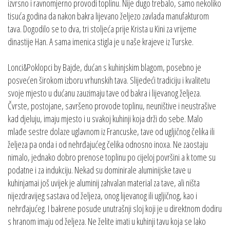
izvrsno i ravnomjerno provodi toplinu. Nije dugo trebalo, samo nekoliko
tisuća godina da nakon bakra lijevano željezo zavlada manufakturom
tava. Dogodilo se to dva, tri stoljeća prije Krista u Kini za vrijeme
dinastije Han. A sama imenica stigla je u naše krajeve iz Turske.
Lonci&Poklopci by Bajde, dućan s kuhinjskim blagom, posebno je
posvećen širokom izboru vrhunskih tava. Slijedeći tradiciju i kvalitetu
svoje mjesto u dućanu zauzimaju tave od bakra i lijevanog željeza.
Čvrste, postojane, savršeno provode toplinu, neuništive i neustrašive
kad djeluju, imaju mjesto i u svakoj kuhinji koja drži do sebe. Malo
mlađe sestre dolaze uglavnom iz Francuske, tave od ugljičnog čelika ili
željeza pa onda i od nehrđajućeg čelika odnosno inoxa. Ne zaostaju
nimalo, jednako dobro prenose toplinu po cijeloj površini a k tome su
podatne i za indukciju. Nekad su dominirale aluminijske tave u
kuhinjamai još uvijek je aluminij zahvalan material za tave, ali ništa
nijezdravijeg sastava od željeza, onog lijevanog ili ugljičnog, kao i
nehrđajućeg. I bakrene posude unutrašnji sloj koji je u direktnom dodiru
s hranom imaju od željeza. Ne želite imati u kuhinji tavu koja se lako