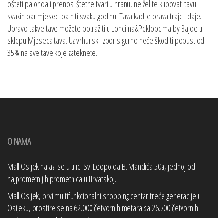
ošteti pa onda i prenosi štetne tvari u hranu, ne želite kupovati tavu
svakih par mjeseci pa niti svaku godinu. Tava kad je prava traje i daje.
Upravo takve tave možete potražiti u Loncima&Poklopcima by Bajde u
sklopu Mjeseca tava. Uz vrhunski izbor sigurno neće škoditi popust od
35% na sve tave koje zateknete.
O NAMA
Mall Osijek nalazi se u ulici Sv. Leopolda B. Mandića 50a, jednoj od
najprometnijih prometnica u Hrvatskoj.
Mall Osijek, prvi multifunkcionalni shopping centar treće generacije u
Osijeku, prostire se na 62.000 četvornih metara sa 26.700 četvornih