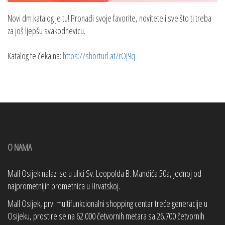
Novi dm katalog je tu! Pronađi svoje favorite, novitete i sve što ti treba
za još ljepšu svakodnevicu.
Katalog te čeka na:
https://shorturl.at/rOJ9q
O NAMA
Mall Osijek nalazi se u ulici Sv. Leopolda B. Mandića 50a, jednoj od
najprometnijih prometnica u Hrvatskoj.
Mall Osijek, prvi multifunkcionalni shopping centar treće generacije u
Osijeku, prostire se na 62.000 četvornih metara sa 26.700 četvornih