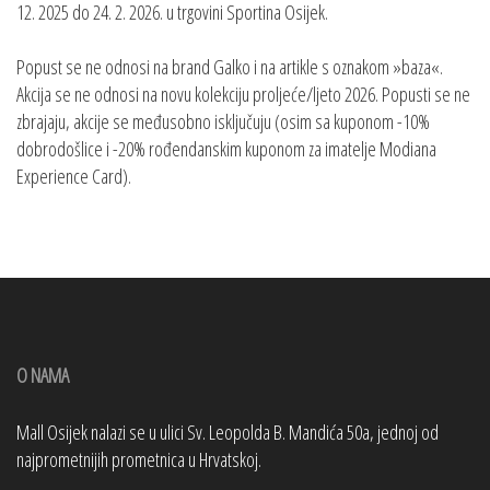
12. 2025 do 24. 2. 2026. u trgovini Sportina Osijek.
Popust se ne odnosi na brand Galko i na artikle s oznakom »baza«.
Akcija se ne odnosi na novu kolekciju proljeće/ljeto 2026. Popusti se ne
zbrajaju, akcije se međusobno isključuju (osim sa kuponom -10%
dobrodošlice i -20% rođendanskim kuponom za imatelje Modiana
Experience Card).
O NAMA
Mall Osijek nalazi se u ulici Sv. Leopolda B. Mandića 50a, jednoj od
najprometnijih prometnica u Hrvatskoj.