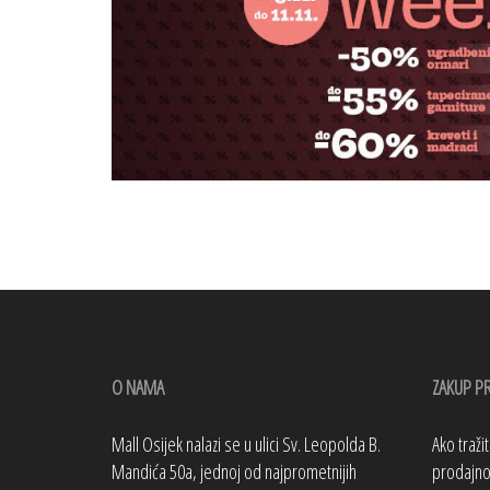
O NAMA
ZAKUP P
Mall Osijek nalazi se u ulici Sv. Leopolda B.
Ako traži
Mandića 50a, jednoj od najprometnijih
prodajno 