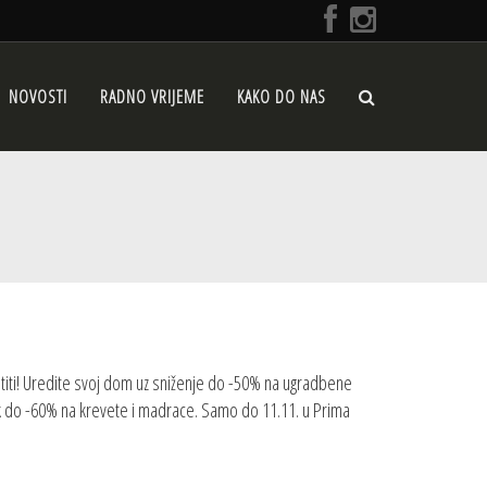
NOVOSTI
RADNO VRIJEME
KAKO DO NAS
iti! Uredite svoj dom uz sniženje do -50% na ugradbene
k do -60% na krevete i madrace. Samo do 11.11. u Prima