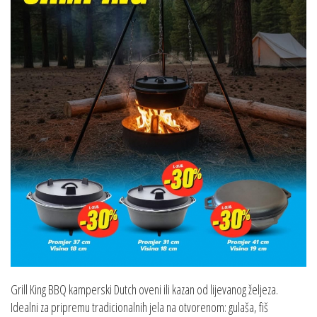
Grill King BBQ kamperski Dutch oveni ili kazan od lijevanog željeza.
Idealni za pripremu tradicionalnih jela na otvorenom: gulaša, fiš