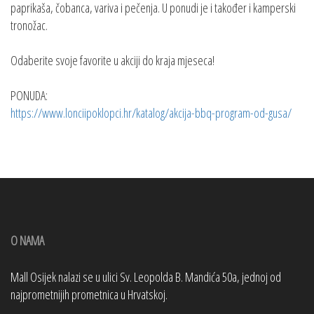
paprikaša, čobanca, variva i pečenja. U ponudi je i također i kamperski
tronožac.
Odaberite svoje favorite u akciji do kraja mjeseca!
PONUDA:
https://www.lonciipoklopci.hr/katalog/akcija-bbq-program-od-gusa/
O NAMA
Mall Osijek nalazi se u ulici Sv. Leopolda B. Mandića 50a, jednoj od
najprometnijih prometnica u Hrvatskoj.