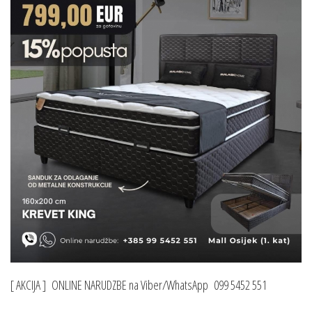
[ AKCIJA ] ONLINE NARUDZBE na Viber/WhatsApp 099 5452 551