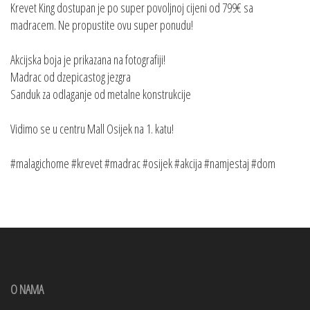
Krevet King dostupan je po super povoljnoj cijeni od 799€ sa
madracem. Ne propustite ovu super ponudu!
Akcijska boja je prikazana na fotografiji!
Madrac od dzepicastog jezgra
Sanduk za odlaganje od metalne konstrukcije
Vidimo se u centru Mall Osijek na 1. katu!
#malagichome #krevet #madrac #osijek #akcija #namjestaj #dom
O NAMA