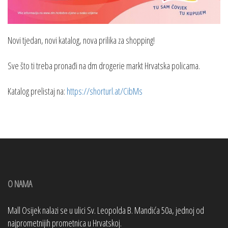
Novi tjedan, novi katalog, nova prilika za shopping!
Sve što ti treba pronađi na dm drogerie markt Hrvatska policama.
Katalog prelistaj na:
https://shorturl.at/CibMs
O NAMA
Mall Osijek nalazi se u ulici Sv. Leopolda B. Mandića 50a, jednoj od
najprometnijih prometnica u Hrvatskoj.