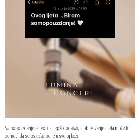
Samopouzdanje je tvoj najljepši dodatak, a oblikovanje tijela može ti
pomoći da se osjećaš bolje u svojoj koži.