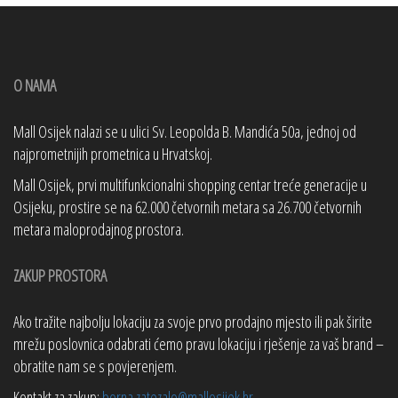
O NAMA
Mall Osijek nalazi se u ulici Sv. Leopolda B. Mandića 50a, jednoj od
najprometnijih prometnica u Hrvatskoj.
Mall Osijek, prvi multifunkcionalni shopping centar treće generacije u
Osijeku, prostire se na 62.000 četvornih metara sa 26.700 četvornih
metara maloprodajnog prostora.
ZAKUP PROSTORA
Ako tražite najbolju lokaciju za svoje prvo prodajno mjesto ili pak širite
mrežu poslovnica odabrati ćemo pravu lokaciju i rješenje za vaš brand –
obratite nam se s povjerenjem.
Kontakt za zakup:
borna.zatezalo@mallosijek.hr