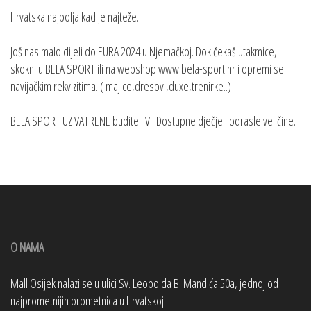
Hrvatska najbolja kad je najteže.
Još nas malo dijeli do EURA 2024 u Njemačkoj. Dok čekaš utakmice,
skokni u BELA SPORT ili na webshop www.bela-sport.hr i opremi se
navijačkim rekvizitima. ( majice,dresovi,duxe,trenirke..)
BELA SPORT UZ VATRENE budite i Vi. Dostupne dječje i odrasle veličine.
O NAMA
Mall Osijek nalazi se u ulici Sv. Leopolda B. Mandića 50a, jednoj od
najprometnijih prometnica u Hrvatskoj.