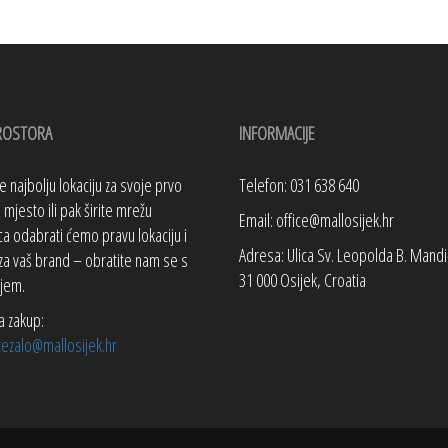
ROSTORA
INFORMACIJE
te najbolju lokaciju za svoje prvo
Telefon: 031 638 640
mjesto ili pak širite mrežu
Email: office@mallosijek.hr
a odabrati ćemo pravu lokaciju i
Adresa: Ulica Sv. Leopolda B. Mandi
za vaš brand – obratite nam se s
31 000 Osijek, Croatia
jem.
a zakup:
tezalo@mallosijek.hr