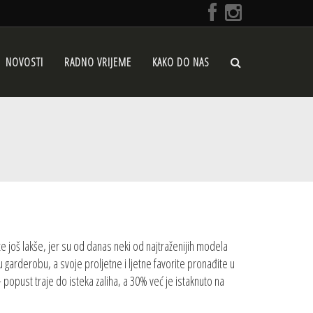
NOVOSTI
RADNO VRIJEME
KAKO DO NAS
te još lakše, jer su od danas neki od najtraženijih modela
garderobu, a svoje proljetne i ljetne favorite pronađite u
 popust traje do isteka zaliha, a 30% već je istaknuto na