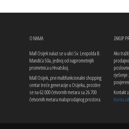
O NAMA
ZAKUP P
Mall Osijek nalazi se u ulici Sv. Leopolda B.
Ako traži
Mandića 50a, jednoj od najprometnijih
prodajno 
prometnica u Hrvatskoj.
poslovnic
rješenje 
Mall Osijek, prvi multifunkcionalni shopping
povjeren
centar treće generacije u Osijeku, prostire
se na 62.000 četvornih metara sa 26.700
Kontakt z
četvornih metara maloprodajnog prostora.
borna.za