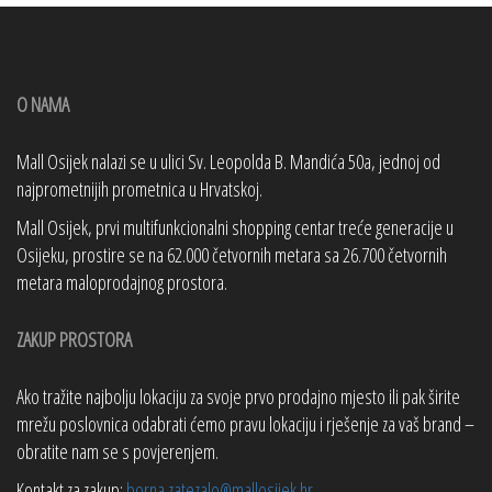
O NAMA
Mall Osijek nalazi se u ulici Sv. Leopolda B. Mandića 50a, jednoj od
najprometnijih prometnica u Hrvatskoj.
Mall Osijek, prvi multifunkcionalni shopping centar treće generacije u
Osijeku, prostire se na 62.000 četvornih metara sa 26.700 četvornih
metara maloprodajnog prostora.
ZAKUP PROSTORA
Ako tražite najbolju lokaciju za svoje prvo prodajno mjesto ili pak širite
mrežu poslovnica odabrati ćemo pravu lokaciju i rješenje za vaš brand –
obratite nam se s povjerenjem.
Kontakt za zakup:
borna.zatezalo@mallosijek.hr