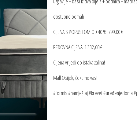
uzglavlje + baza iz dva dijela + podnica + madra
dostupno odmah
CIJENA S POPUSTOM OD 40 %: 799,00 €
REDOVNA CIJENA: 1.332,00 €
Cijena vrijedi do istaka zaliha!
Mall Osijek, čekamo vas!
#formis #namještaj #krevet #uređenjedoma #p