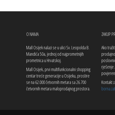
O NAMA
ZAKUP P
Mall Osijek nalazi se u ulici Sv. Leopolda B.
Ako traži
Mandića 50a, jednoj od najprometnijih
prodajno 
prometnica u Hrvatskoj.
poslovnic
rješenje 
Mall Osijek, prvi multifunkcionalni shopping
povjeren
centar treće generacije u Osijeku, prostire
se na 62.000 četvornih metara sa 26.700
Kontakt z
četvornih metara maloprodajnog prostora.
borna.za