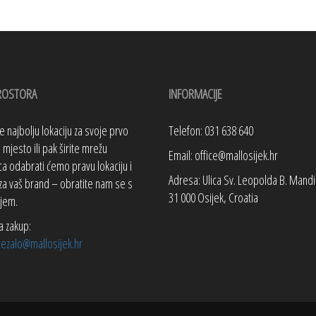
ROSTORA
INFORMACIJE
te najbolju lokaciju za svoje prvo
Telefon: 031 638 640
mjesto ili pak širite mrežu
Email: office@mallosijek.hr
a odabrati ćemo pravu lokaciju i
Adresa: Ulica Sv. Leopolda B. Mandi
za vaš brand – obratite nam se s
31 000 Osijek, Croatia
jem.
a zakup:
tezalo@mallosijek.hr