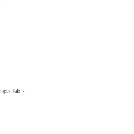
c
opust #akcija