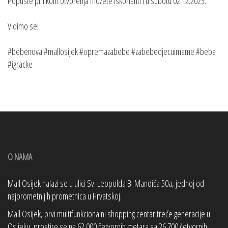
Popuste prilikom otvorenja možete iskoristiti i u subotu 02.12.2023.
Vidimo se!
#bebenova #mallosijek #opremazabebe #zabebedjecuimame #beba
#igracke
O NAMA
Mall Osijek nalazi se u ulici Sv. Leopolda B. Mandića 50a, jednoj od
najprometnijih prometnica u Hrvatskoj.
Mall Osijek, prvi multifunkcionalni shopping centar treće generacije u
Osijeku, prostire se na 62.000 četvornih metara sa 26.700 četvornih