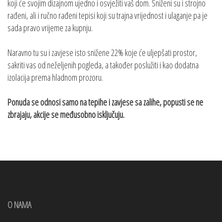
koji će svojim dizajnom ujedno i osvježiti vaš dom. Sniženi su i strojno
rađeni, ali i ručno rađeni tepisi koji su trajna vrijednost i ulaganje pa je
sada pravo vrijeme za kupnju.
Naravno tu su i zavjese isto snižene 22% koje će uljepšati prostor,
sakriti vas od neželjenih pogleda, a također poslužiti i kao dodatna
izolacija prema hladnom prozoru.
Ponuda se odnosi samo na tepihe i zavjese sa zalihe, popusti se ne
zbrajaju, akcije se međusobno isključuju.
O NAMA