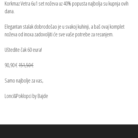
Korkmaz Vetra 6u1 set noževa uz 40% popusta najbolja su kupnja ovih
dana.
Elegantan stalak dobrodošao je u svakoj kuhinji, a baš ovaj komplet
noževa od inoxa zadovoljiti će sve vaše potrebe za rezanjem.
Uštedite čak 60 eura!
90,90 €
151,50 €
Samo najbolje za vas,
Lonci&Poklopci by Bajde