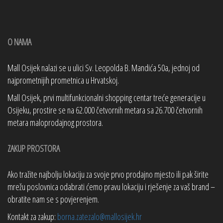
O NAMA
Mall Osijek nalazi se u ulici Sv. Leopolda B. Mandića 50a, jednoj od
najprometnijih prometnica u Hrvatskoj.
Mall Osijek, prvi multifunkcionalni shopping centar treće generacije u
Osijeku, prostire se na 62.000 četvornih metara sa 26.700 četvornih
metara maloprodajnog prostora.
ZAKUP PROSTORA
Ako tražite najbolju lokaciju za svoje prvo prodajno mjesto ili pak širite
mrežu poslovnica odabrati ćemo pravu lokaciju i rješenje za vaš brand –
obratite nam se s povjerenjem.
Kontakt za zakup:
borna.zatezalo@mallosijek.hr