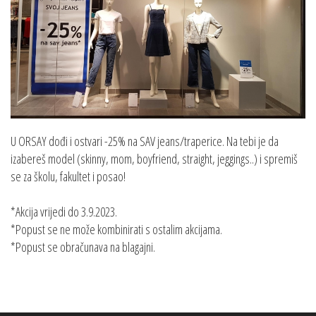
U ORSAY dođi i ostvari -25% na SAV jeans/traperice. Na tebi je da
izabereš model (skinny, mom, boyfriend, straight, jeggings..) i spremiš
se za školu, fakultet i posao!
*Akcija vrijedi do 3.9.2023.
*Popust se ne može kombinirati s ostalim akcijama.
*Popust se obračunava na blagajni.