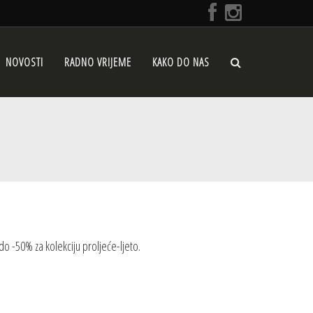
NOVOSTI
RADNO VRIJEME
KAKO DO NAS
 do -50% za kolekciju proljeće-ljeto.