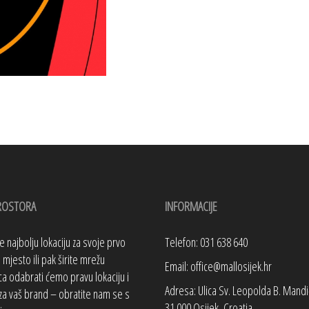
ROSTORA
INFORMACIJE
te najbolju lokaciju za svoje prvo
Telefon: 031 638 640
mjesto ili pak širite mrežu
Email: office@mallosijek.hr
a odabrati ćemo pravu lokaciju i
Adresa: Ulica Sv. Leopolda B. Mandi
za vaš brand – obratite nam se s
31 000 Osijek, Croatia