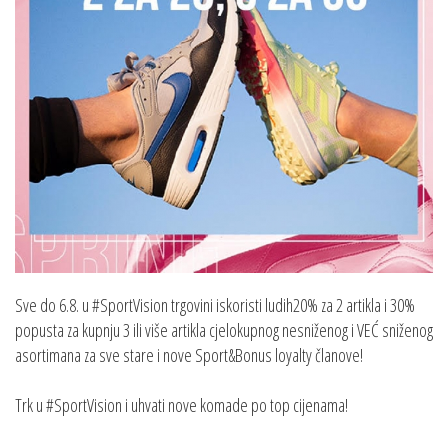
Sve do 6.8. u #SportVision trgovini iskoristi ludih20% za 2 artikla i 30%
popusta za kupnju 3 ili više artikla cjelokupnog nesniženog i VEĆ sniženog
asortimana za sve stare i nove Sport&Bonus loyalty članove!
Trk u #SportVision i uhvati nove komade po top cijenama!