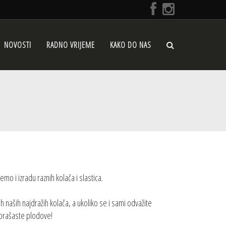
NOVOSTI
RADNO VRIJEME
KAKO DO NAS
mo i izradu raznih kolača i slastica.
 naših najdražih kolača, a ukoliko se i sami odvažite
a orašaste plodove!