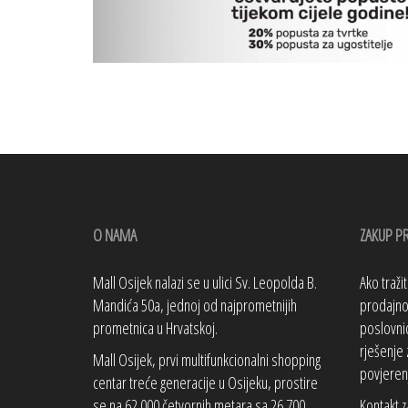
O NAMA
ZAKUP P
Mall Osijek nalazi se u ulici Sv. Leopolda B.
Ako traži
Mandića 50a, jednoj od najprometnijih
prodajno 
prometnica u Hrvatskoj.
poslovnic
rješenje 
Mall Osijek, prvi multifunkcionalni shopping
povjeren
centar treće generacije u Osijeku, prostire
se na 62.000 četvornih metara sa 26.700
Kontakt z