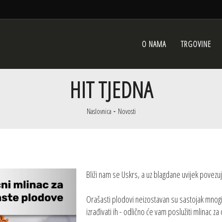
O NAMA
TRGOVINE
HIT TJEDNA
Naslovnica
Novosti
Bliži nam se Uskrs, a uz blagdane uvijek povezuje
Orašasti plodovi neizostavan su sastojak mnogih
izrađivati ih - odlično će vam poslužiti mlinac z