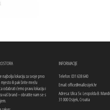
ROSTORA
INFORMACIJE
te najbolju lokaciju za svoje prvo
Telefon: 031 638 640
mjesto ili pak širite mrežu
Email: office@mallosijek.hr
a odabrati ćemo pravu lokaciju i
Adresa: Ulica Sv. Leopolda B. Mandi
za vaš brand – obratite nam se s
31 000 Osijek, Croatia
jem.
a zakup: