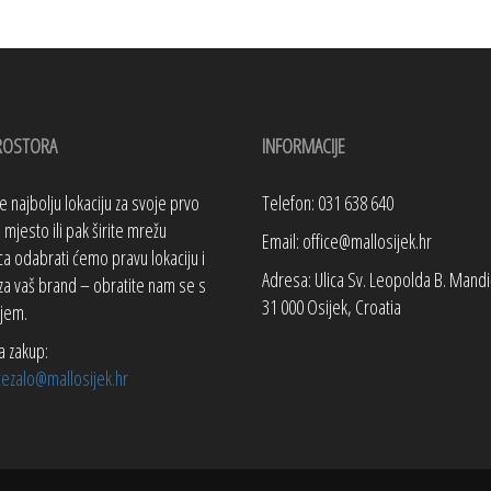
ROSTORA
INFORMACIJE
te najbolju lokaciju za svoje prvo
Telefon: 031 638 640
mjesto ili pak širite mrežu
Email: office@mallosijek.hr
a odabrati ćemo pravu lokaciju i
Adresa: Ulica Sv. Leopolda B. Mandi
za vaš brand – obratite nam se s
31 000 Osijek, Croatia
jem.
a zakup:
tezalo@mallosijek.hr