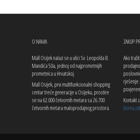
O NAMA
ZAKUP P
Mall Osijek nalazi se u ulici Sv. Leopolda B.
Ako traži
Mandića 50a, jednoj od najprometnijih
prodajno 
prometnica u Hrvatskoj.
poslovnic
rješenje 
Mall Osijek, prvi multifunkcionalni shopping
povjeren
centar treće generacije u Osijeku, prostire
se na 62.000 četvornih metara sa 26.700
Kontakt z
četvornih metara maloprodajnog prostora.
borna.za