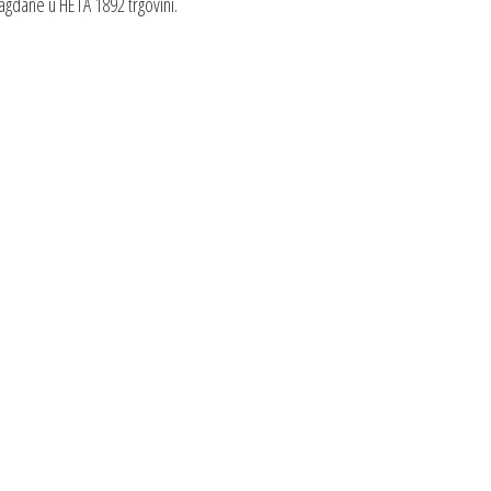
blagdane u HETA 1892 trgovini.