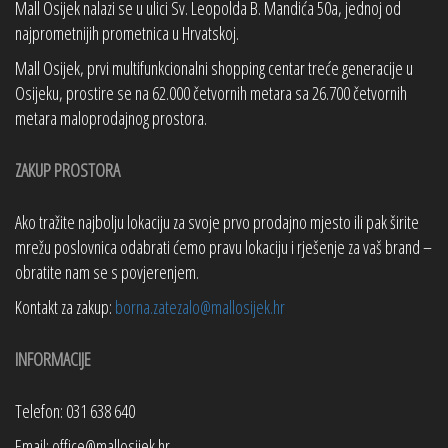
Mall Osijek nalazi se u ulici Sv. Leopolda B. Mandića 50a, jednoj od
najprometnijih prometnica u Hrvatskoj.
Mall Osijek, prvi multifunkcionalni shopping centar treće generacije u
Osijeku, prostire se na 62.000 četvornih metara sa 26.700 četvornih
metara maloprodajnog prostora.
ZAKUP PROSTORA
Ako tražite najbolju lokaciju za svoje prvo prodajno mjesto ili pak širite
mrežu poslovnica odabrati ćemo pravu lokaciju i rješenje za vaš brand –
obratite nam se s povjerenjem.
Kontakt za zakup:
borna.zatezalo@mallosijek.hr
INFORMACIJE
Telefon: 031 638 640
Email: office@mallosijek.hr