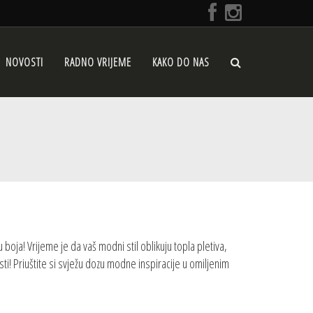
NOVOSTI
RADNO VRIJEME
KAKO DO NAS
 boja! Vrijeme je da vaš modni stil oblikuju topla pletiva,
i! Priuštite si svježu dozu modne inspiracije u omiljenim