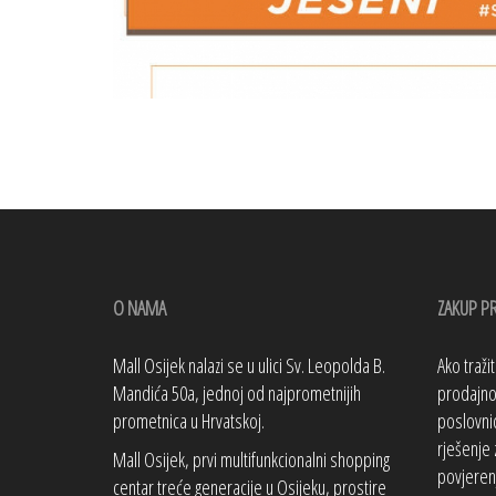
O NAMA
ZAKUP P
Mall Osijek nalazi se u ulici Sv. Leopolda B.
Ako traži
Mandića 50a, jednoj od najprometnijih
prodajno 
prometnica u Hrvatskoj.
poslovnic
rješenje 
Mall Osijek, prvi multifunkcionalni shopping
povjeren
centar treće generacije u Osijeku, prostire