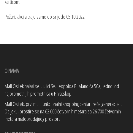
karticom.
Požuri, akcija traje samo do srijede 05.10.2022.
O NAMA
Mall Osijek nalazi se u ulici Sv. Leopolda B. Mandića 50a, jednoj od
najprometnijih prometnica u Hrvatskoj.
Mall Osijek, prvi multifunkcionalni shopping centar treće generacije u
Osijeku, prostire se na 62.000 četvornih metara sa 26.700 četvornih
metara maloprodajnog prostora.