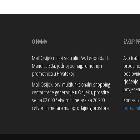
O NAMA
ZAKUP P
Mall Osijek nalazi se u ulici Sv. Leopolda B.
Ako traži
Mandića 50a, jednoj od najprometnijih
prodajno 
prometnica u Hrvatskoj.
poslovnic
rješenje 
Mall Osijek, prvi multifunkcionalni shopping
povjeren
centar treće generacije u Osijeku, prostire
se na 62.000 četvornih metara sa 26.700
Kontakt z
četvornih metara maloprodajnog prostora.
borna.za