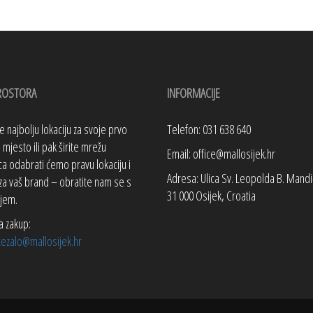
ROSTORA
INFORMACIJE
te najbolju lokaciju za svoje prvo
Telefon: 031 638 640
mjesto ili pak širite mrežu
Email: office@mallosijek.hr
a odabrati ćemo pravu lokaciju i
Adresa: Ulica Sv. Leopolda B. Mandi
za vaš brand – obratite nam se s
31 000 Osijek, Croatia
jem.
a zakup:
tezalo@mallosijek.hr