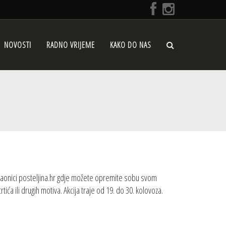
NOVOSTI
RADNO VRIJEME
KAKO DO NAS
vaonici posteljina.hr gdje možete opremite sobu svom
ića ili drugih motiva. Akcija traje od 19. do 30. kolovoza.