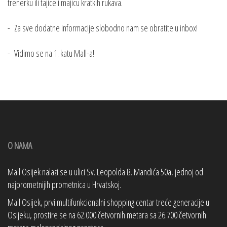
trenerku ili tajice i majicu kratkih rukava.
- Za sve dodatne informacije slobodno nam se obratite u inbox!
- Vidimo se na 1. katu Mall-a!
O NAMA
Mall Osijek nalazi se u ulici Sv. Leopolda B. Mandića 50a, jednoj od
najprometnijih prometnica u Hrvatskoj.
Mall Osijek, prvi multifunkcionalni shopping centar treće generacije u
Osijeku, prostire se na 62.000 četvornih metara sa 26.700 četvornih