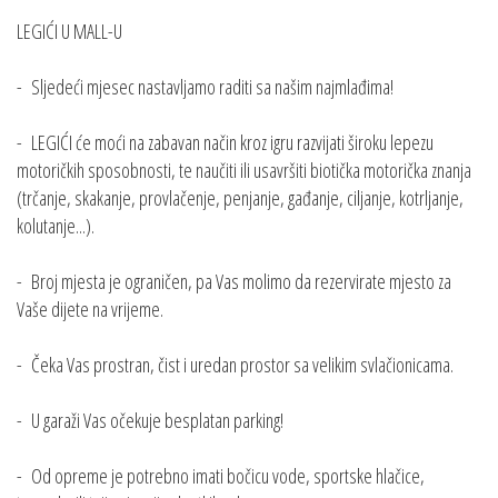
LEGIĆI U MALL-U
- Sljedeći mjesec nastavljamo raditi sa našim najmlađima!
- LEGIĆI će moći na zabavan način kroz igru razvijati široku lepezu
motoričkih sposobnosti, te naučiti ili usavršiti biotička motorička znanja
(trčanje, skakanje, provlačenje, penjanje, gađanje, ciljanje, kotrljanje,
kolutanje...).
- Broj mjesta je ograničen, pa Vas molimo da rezervirate mjesto za
Vaše dijete na vrijeme.
- Čeka Vas prostran, čist i uredan prostor sa velikim svlačionicama.
- U garaži Vas očekuje besplatan parking!
- Od opreme je potrebno imati bočicu vode, sportske hlačice,