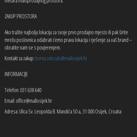
metara maloprodajnog prostora.
ZAKUP PROSTORA
Ako tražite najbolju lokaciju za svoje prvo prodajno mjesto ili pak širite
mrežu poslovnica odabrati ćemo pravu lokaciju i rješenje za vaš brand –
obratite nam se s povjerenjem.
Kontakt za zakup:
borna.zatezalo@mallosijek.hr
INFORMACIJE
Telefon: 031 638 640
Email: office@mallosijek.hr
Adresa: Ulica Sv. Leopolda B. Mandića 50 a, 31 000 Osijek, Croatia