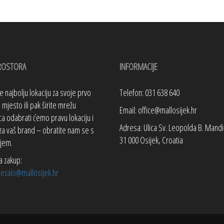
ROSTORA
INFORMACIJE
te najbolju lokaciju za svoje prvo
Telefon: 031 638 640
mjesto ili pak širite mrežu
Email: office@mallosijek.hr
a odabrati ćemo pravu lokaciju i
Adresa: Ulica Sv. Leopolda B. Mandi
za vaš brand – obratite nam se s
31 000 Osijek, Croatia
jem.
a zakup:
tezalo@mallosijek.hr