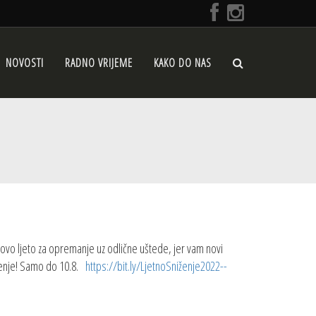
NOVOSTI
RADNO VRIJEME
KAKO DO NAS
 ovo ljeto za opremanje uz odlične uštede, jer vam novi
iženje! Samo do 10.8.
https://bit.ly/
LjetnoSniženje2022--