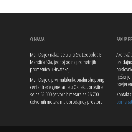
O NAMA
ZAKUP P
Mall Osijek nalazi se u ulici Sv. Leopolda B.
Ako traži
Mandića 50a, jednoj od najprometnijih
prodajno 
prometnica u Hrvatskoj.
poslovnic
rješenje 
Mall Osijek, prvi multifunkcionalni shopping
povjeren
centar treće generacije u Osijeku, prostire
se na 62.000 četvornih metara sa 26.700
Kontakt z
četvornih metara maloprodajnog prostora.
borna.za