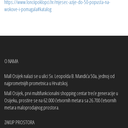
https://www.lonciipoklopci.hr/mjesec-azije-do-50-popusta-na-
wokove-i-pomagala#katalog
O NAMA
Mall Osijek nalazi se u ulici Sv. Leopolda B. Mandića 50a, jednoj od
najprometnijih prometnica u Hrvatskoj.
Mall Osijek, prvi multifunkcionalni shopping centar treće generacije u
Osijeku, prostire se na 62.000 četvornih metara sa 26.700 četvornih
metara maloprodajnog prostora.
ZAKUP PROSTORA