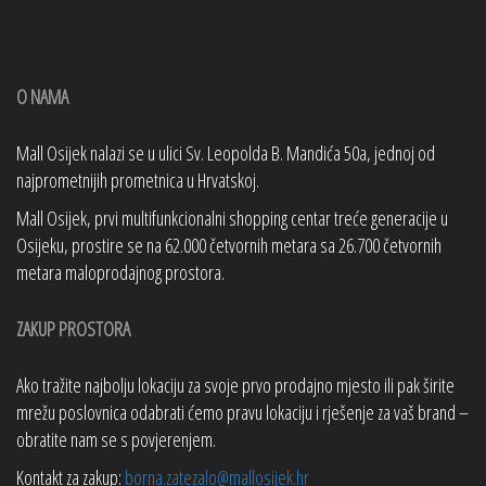
O NAMA
Mall Osijek nalazi se u ulici Sv. Leopolda B. Mandića 50a, jednoj od
najprometnijih prometnica u Hrvatskoj.
Mall Osijek, prvi multifunkcionalni shopping centar treće generacije u
Osijeku, prostire se na 62.000 četvornih metara sa 26.700 četvornih
metara maloprodajnog prostora.
ZAKUP PROSTORA
Ako tražite najbolju lokaciju za svoje prvo prodajno mjesto ili pak širite
mrežu poslovnica odabrati ćemo pravu lokaciju i rješenje za vaš brand –
obratite nam se s povjerenjem.
Kontakt za zakup:
borna.zatezalo@mallosijek.hr