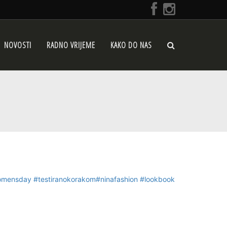
NOVOSTI
RADNO VRIJEME
KAKO DO NAS
omensday
#testiranokorakom
#ninafashion
#lookbook