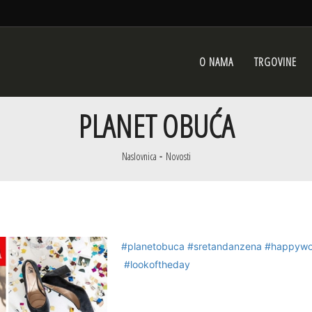
O NAMA
TRGOVINE
PLANET OBUĆA
Naslovnica
Novosti
#planetobuca
#sretandanzena
#happyw
#lookoftheday