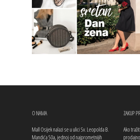
O NAMA
ZAKUP P
Mall Osijek nalazi se u ulici Sv. Leopolda B.
Ako traži
Mandića 50a, jednoj od najprometnijih
prodajno 