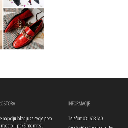
ROSTORA
INFORMACIJE
te najbolju lokaciju za svoje prvo
Telefon: 031 638 640
mjesto ili pak širite mrežu