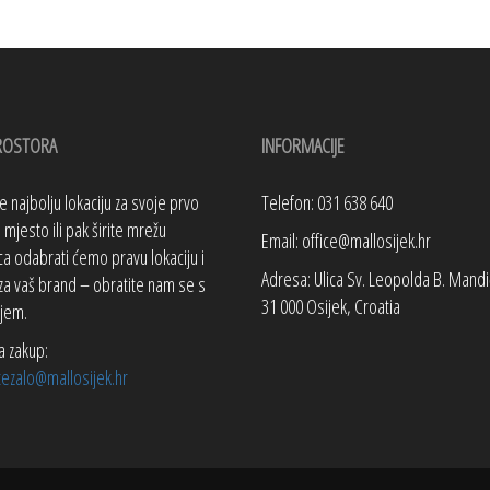
ROSTORA
INFORMACIJE
te najbolju lokaciju za svoje prvo
Telefon: 031 638 640
mjesto ili pak širite mrežu
Email: office@mallosijek.hr
a odabrati ćemo pravu lokaciju i
Adresa: Ulica Sv. Leopolda B. Mandi
za vaš brand – obratite nam se s
31 000 Osijek, Croatia
jem.
a zakup:
tezalo@mallosijek.hr