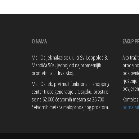
O NAMA
ZAKUP P
Mall Osijek nalazi se u ulici Sv. Leopolda B.
Ako traži
Mandića 50a, jednoj od najprometnijih
prodajno 
prometnica u Hrvatskoj.
poslovnic
rješenje 
Mall Osijek, prvi multifunkcionalni shopping
povjeren
centar treće generacije u Osijeku, prostire
se na 62.000 četvornih metara sa 26.700
Kontakt z
četvornih metara maloprodajnog prostora.
borna.za