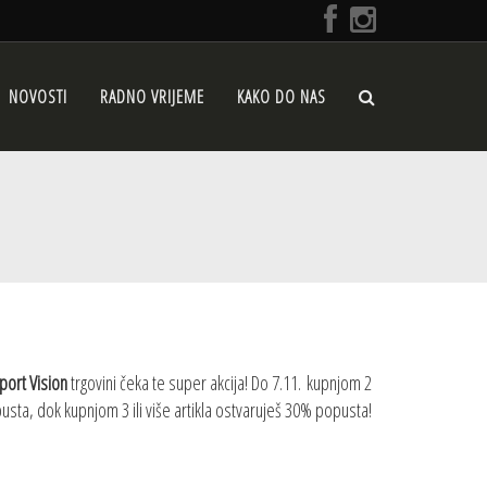
NOVOSTI
RADNO VRIJEME
KAKO DO NAS
port Vision
trgovini čeka te super akcija! Do 7.11. kupnjom 2
sta, dok kupnjom 3 ili više artikla ostvaruješ 30% popusta!