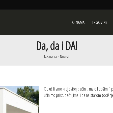
O NAMA
TRGOVINE
Da, da i DA!
Naslovnica
Novosti
Odlučili smo kraj svibnja učiniti malo ljepšim (i
učinimo pristupačnijima. I da na starom godišnj