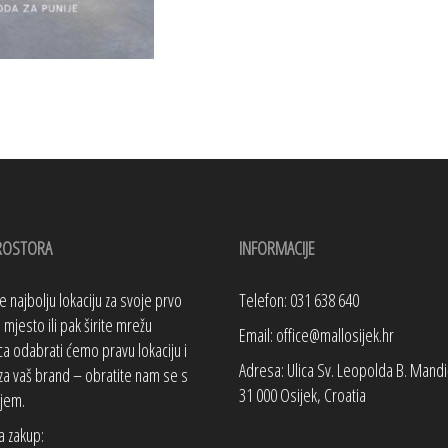
ROSTORA
INFORMACIJE
te najbolju lokaciju za svoje prvo
Telefon: 031 638 640
mjesto ili pak širite mrežu
Email: office@mallosijek.hr
a odabrati ćemo pravu lokaciju i
Adresa: Ulica Sv. Leopolda B. Mandi
za vaš brand – obratite nam se s
31 000 Osijek, Croatia
jem.
a zakup: