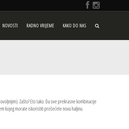
NOVOSTI
RADNO VRIJEME
KAKO DO NAS
 povoljnijim). Zašto? Eto tako. Da ove prekrasne kombinacije
em kojeg morate iskoristiti prošećete novu haljinu.