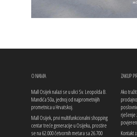
O NAMA
ZAKUP P
Mall Osijek nalazi se u ulici Sv. Leopolda B.
Ako traži
Mandića 50a, jednoj od najprometnijih
prodajno 
prometnica u Hrvatskoj.
poslovnic
rješenje 
Mall Osijek, prvi multifunkcionalni shopping
povjeren
centar treće generacije u Osijeku, prostire
se na 62.000 četvornih metara sa 26.700
Kontakt z