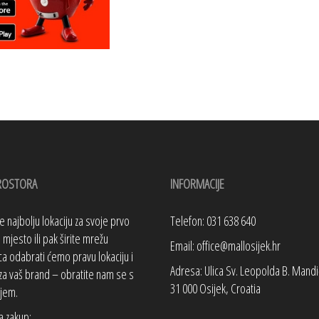
ROSTORA
INFORMACIJE
te najbolju lokaciju za svoje prvo
Telefon: 031 638 640
mjesto ili pak širite mrežu
Email: office@mallosijek.hr
a odabrati ćemo pravu lokaciju i
Adresa: Ulica Sv. Leopolda B. Mandi
za vaš brand – obratite nam se s
31 000 Osijek, Croatia
jem.
a zakup: