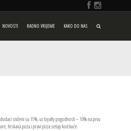
NOVOSTI
RADNO VRIJEME
KAKO DO NAS
 i dodaci sniženi su 15%, uz loyalty pogodnosti – 10% na prvu
re, hrskava pizza i pravi pizza setup kod kuće.