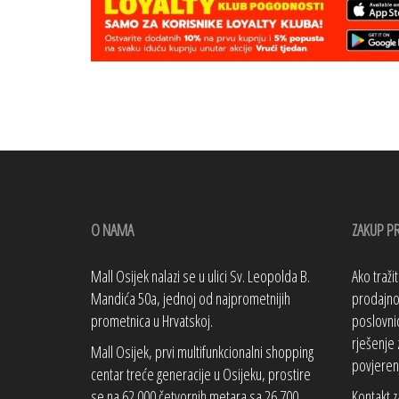
O NAMA
ZAKUP P
Mall Osijek nalazi se u ulici Sv. Leopolda B.
Ako traži
Mandića 50a, jednoj od najprometnijih
prodajno 
prometnica u Hrvatskoj.
poslovnic
rješenje 
Mall Osijek, prvi multifunkcionalni shopping
povjeren
centar treće generacije u Osijeku, prostire
se na 62.000 četvornih metara sa 26.700
Kontakt z