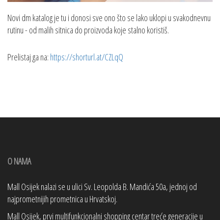
Novi dm katalog je tu i donosi sve ono što se lako uklopi u svakodnevnu
rutinu - od malih sitnica do proizvoda koje stalno koristiš.
Prelistaj ga na:
https://shorturl.at/CZLqQ
O NAMA
Mall Osijek nalazi se u ulici Sv. Leopolda B. Mandića 50a, jednoj od
najprometnijih prometnica u Hrvatskoj.
Mall Osijek, prvi multifunkcionalni shopping centar treće generacije u