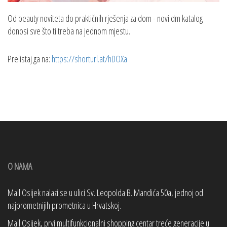
Od beauty noviteta do praktičnih rješenja za dom - novi dm katalog
donosi sve što ti treba na jednom mjestu.
Prelistaj ga na:
https://shorturl.at/hDOXa
O NAMA
Mall Osijek nalazi se u ulici Sv. Leopolda B. Mandića 50a, jednoj od
najprometnijih prometnica u Hrvatskoj.
Mall Osijek, prvi multifunkcionalni shopping centar treće generacije u